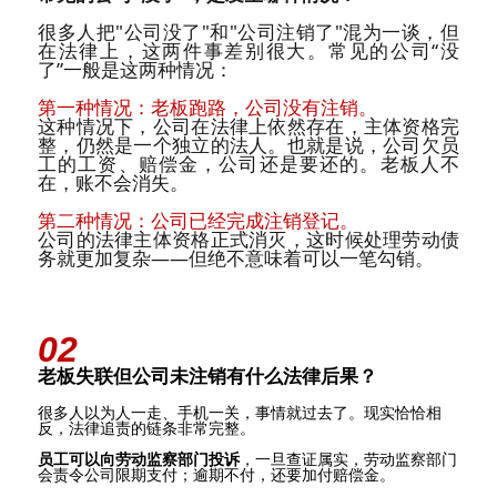
很多人把
"
公司没了
"
和
"
公司注销了
"
混为一谈，但
在法律上，这两件事差别很大。
常见的公司
“没
了”一般是这两种情况：
第一种情况：老板跑路，公司没有注销。
这种情况下，公司在法律上依然存在，主体资格完
整，仍然是一个独立的法人。也就是说，公司欠员
工的工资、赔偿金，公司还是要还的。老板人不
在，账不会消失。
第二种情况：公司已经完成注销登记。
公司的法律主体资格正式消灭，这时候处理劳动债
务就更加复杂
——
但绝不意味着可以一笔勾销。
02
老板失联但公司未注销有什么法律后果？
很多人以为人一走、手机一关，事情就过去了。现实恰恰相
反，法律追责的链条非常完整。
员工可以向劳动监察部门投诉
，一旦查证属实，劳动监察部门
会责令公司限期支付；逾期不付，还要加付赔偿金。