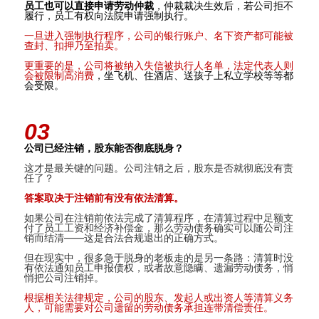
员工也可以直接申请劳动仲裁
，仲裁裁决生效后，若公司拒不
履行，员工有权向法院申请强制执行。
一旦进入强制执行程序，公司的银行账户、名下资产都可能被
查封、扣押乃至拍卖。
更重要的是，公司将被纳入失信被执行人名单，法定代表人则
会被限制高消费
，坐飞机、住酒店、送孩子上私立学校等等都
会受限。
03
公司已经注销，股东能否彻底脱身？
这才是最关键的问题。公司注销之后，股东是否就彻底没有责
任了？
答案取决于注销前有没有依法清算。
如果公司在注销前
依法完成了清算程序
，在清算过程中足额支
付了员工工资和经济补偿金，那么劳动债务确实可以随公司注
销而结清
——
这是合法合规退出的正确方式。
但在现实中，很多急于脱身的老板走的是另一条路：清算时没
有依法通知员工申报债权，或者故意隐瞒、遗漏劳动债务，悄
悄把公司注销掉。
根据相关法律规定，公司的股东、发起人或出资人等清算义务
人，可能需要对公司遗留的劳动债务承担连带清偿责任。