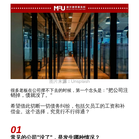
图片来
Unsplash
源：
"
把公司注
很多老板在公司撑不下去的时候，第一个念头是：
销掉，债就没了。
"
希望借此切断一切债务纠纷，包括欠员工的工资和补
偿金。
这个选择，究竟行不行得通？
01
常见的公司"没了"，是发生哪种情况？